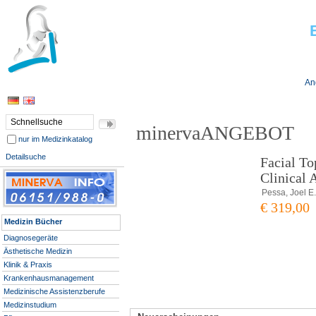
Jobs bei Minerva
An
minervaANGEBOT
nur im Medizinkatalog
Detailsuche
Facial T
Clinical 
Pessa, Joel E
€ 319,00
Medizin Bücher
Diagnosegeräte
Ästhetische Medizin
Klinik & Praxis
Krankenhausmanagement
Medizinische Assistenzberufe
Medizinstudium