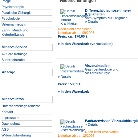
Neuerscheinungen
Pflege
Physiotherapie
Differenzialdiagnose Innerer
Plastische Chirurgie
Krankheiten
Vom Symptom zur Diagnose,
Psychologie
» Details
Veterinärmedizin
Noch nicht erschienen
Zahn-, Mund- und
Lieferbar ab ca. 09/2026
Kieferheilkunde
Preis:
ca.
170,00 €
» In den Warenkorb (vorbestellen)
Minerva Service
Aktuelle Kataloge
Buchrecherche
Viszeralmedizin
Gastroenterologie und
Anzeige
Viszeralchirurgie ...,
» Details
Preis:
159,99 €
» In den Warenkorb
Minerva Infos
Unternehmensgeschichte
Kontakt
Impressum
Facharztwissen Viszeralchirurgi
Datenschutz
» Details
AGB
Noch nicht erschienen
Widerrufsbelehrung
Lieferbar ab ca. 12/2026