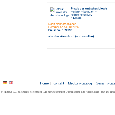
Praxis der Anästhesiologie
konkret – kompakt –
leitlinienorientiert,
» Details
Noch nicht erschienen
Lieferbar ab ca. 10/2026
Preis:
ca.
169,99 €
» In den Warenkorb (vorbestellen)
Home
Kontakt
Medizin-Katalog
Gesamt-Kata
|
|
|
© Minerva KG, alle Rechte vorbehalten. Die hier aufgeführten Buchangebote sind Ausstellungs- bzw. gut erha