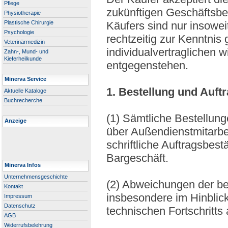
Pflege
zukünftigen Geschäftsb
Physiotherapie
Plastische Chirurgie
Käufers sind nur insowei
Psychologie
rechtzeitig zur Kenntnis
Veterinärmedizin
individualvertraglichen
Zahn-, Mund- und
Kieferheilkunde
entgegenstehen.
Minerva Service
1. Bestellung und Auf
Aktuelle Kataloge
Buchrecherche
(1) Sämtliche Bestellun
Anzeige
über Außendienstmitarbe
schriftliche Auftragsbest
Bargeschäft.
Minerva Infos
Unternehmensgeschichte
(2) Abweichungen der best
Kontakt
insbesondere im Hinblic
Impressum
Datenschutz
technischen Fortschritts
AGB
Widerrufsbelehrung