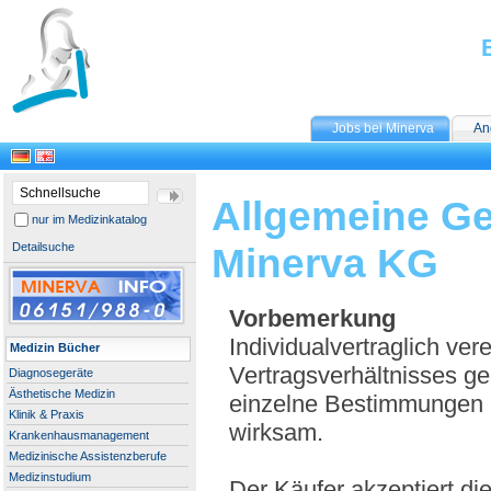
Jobs bei Minerva
An
Allgemeine G
nur im Medizinkatalog
Detailsuche
Minerva KG
Vorbemerkung
Individualvertraglich ve
Medizin Bücher
Vertragsverhältnisses g
Diagnosegeräte
Ästhetische Medizin
einzelne Bestimmungen 
Klinik & Praxis
wirksam.
Krankenhausmanagement
Medizinische Assistenzberufe
Medizinstudium
Der Käufer akzeptiert d