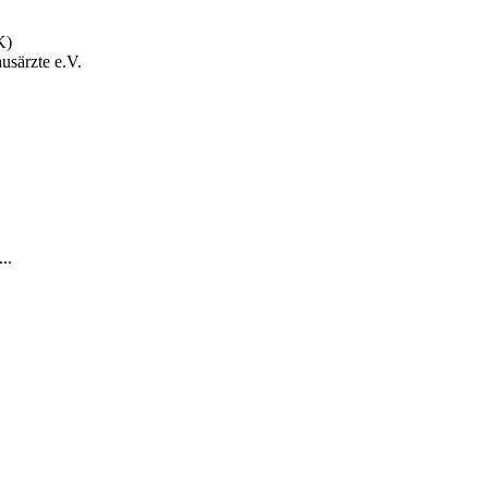
K)
usärzte e.V.
..