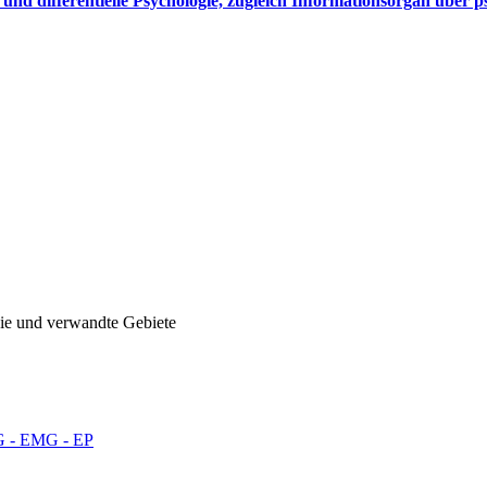
k und differentielle Psychologie, zugleich Informationsorgan über 
hie und verwandte Gebiete
EG - EMG - EP