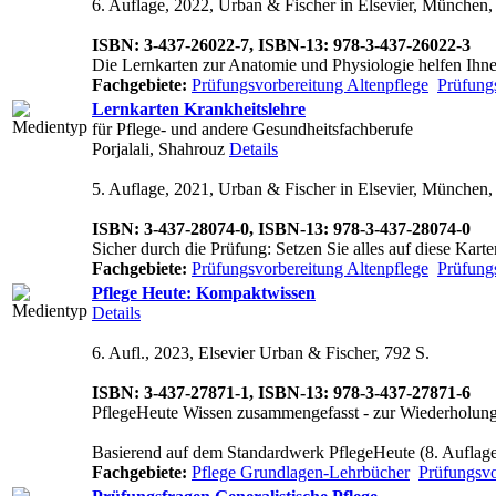
6. Auflage, 2022, Urban & Fischer in Elsevier, München, 
ISBN: 3-437-26022-7, ISBN-13: 978-3-437-26022-3
Die Lernkarten zur Anatomie und Physiologie helfen Ihnen
Fachgebiete:
Prüfungsvorbereitung Altenpflege
Prüfung
Lernkarten Krankheitslehre
für Pflege- und andere Gesundheitsfachberufe
Porjalali, Shahrouz
Details
5. Auflage, 2021, Urban & Fischer in Elsevier, München, 
ISBN: 3-437-28074-0, ISBN-13: 978-3-437-28074-0
Sicher durch die Prüfung: Setzen Sie alles auf diese Kar
Fachgebiete:
Prüfungsvorbereitung Altenpflege
Prüfung
Pflege Heute: Kompaktwissen
Details
6. Aufl., 2023, Elsevier Urban & Fischer, 792 S.
ISBN: 3-437-27871-1, ISBN-13: 978-3-437-27871-6
PflegeHeute Wissen zusammengefasst - zur Wiederholung
Basierend auf dem Standardwerk PflegeHeute (8. Auflage) 
Fachgebiete:
Pflege Grundlagen-Lehrbücher
Prüfungsvo