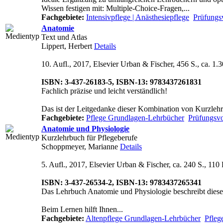
Wissen festigen mit: Multiple-Choice-Fragen,...
Fachgebiete:
Intensivpflege | Anästhesiepflege
Prüfungs
Anatomie
Text und Atlas
Lippert, Herbert
Details
10. Aufl., 2017, Elsevier Urban & Fischer, 456 S., ca. 1.
ISBN: 3-437-26183-5, ISBN-13: 9783437261831
Fachlich präzise und leicht verständlich!
Das ist der Leitgedanke dieser Kombination von Kurzlehr
Fachgebiete:
Pflege Grundlagen-Lehrbücher
Prüfungsvo
Anatomie und Physiologie
Kurzlehrbuch für Pflegeberufe
Schoppmeyer, Marianne
Details
5. Aufl., 2017, Elsevier Urban & Fischer, ca. 240 S., 110
ISBN: 3-437-26534-2, ISBN-13: 9783437265341
Das Lehrbuch Anatomie und Physiologie beschreibt diese 
Beim Lernen hilft Ihnen...
Fachgebiete:
Altenpflege Grundlagen-Lehrbücher
Pfleg