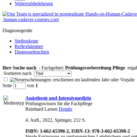
Widerrufsbelehrung
human-cadaver-courses.com
Diagnosegeräte
Stethoskope
Reflexhämmer
Diagnoseleuchten
Ihre Suche nach
- Fachgebiet:
Prüfungsvorbereitung Pflege
erga
Sortieren nach
Seite
von
1
Anästhesie und Intensivmedizin
Prüfungswissen für die Fachpflege
Reinhard Larsen
Details
4. Aufl., 2022, Springer, 212 S.
ISBN: 3-662-65398-2, ISBN-13: 978-3-662-65398-2
Ideale Ergänzung zu umfangreichen Lehrbüchern und opti