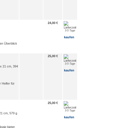
24,00 €
3-5 Tage
kaufen
en Überblick
25,00 €
3-5 Tage
m x 21 cm, 394
kaufen
 Helfer für
25,00 €
3-5 Tage
 21 cm, 579 g
kaufen
gie bietet