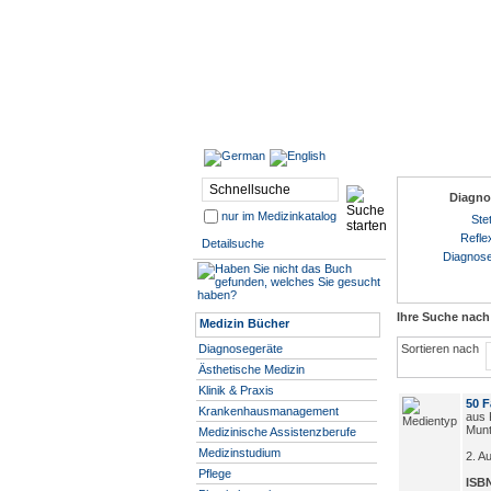
Diagno
nur im Medizinkatalog
Ste
Refl
Detailsuche
Diagnose
Ihre Suche nac
Medizin Bücher
Diagnosegeräte
Sortieren nach
Ästhetische Medizin
Klinik & Praxis
50 F
Krankenhausmanagement
aus 
Munt
Medizinische Assistenzberufe
Medizinstudium
2. A
Pflege
ISBN