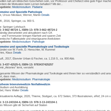
wollen nah am klinischen Geschehen sein, vor Professor und Chefarzt eine gute Figur mach
rdem die Motivation beim Lernen behalten? Mit der...
gebiete:
Medizinstudium
Pädiatrie
emeine und Spezielle Pathologie
e, Ursus-Nikolaus; Werner, Martin
Details
fl., 2016, Springer, ca. 900 S.
e: Springer-Lehrbuch
: 3-662-48724-1, ISBN-13: 978-3-662-48724-2
ständig überarbeitet und aktualisiert nach GK
- und Formmuster bringen Klarheit und sparen Zeit
entische Fallbeispiele und einprägsame Anekdoten
gebiete:
Medizinstudium
Pathologie
emeine und spezielle Pharmakologie und Toxikologie
ündet von W. Forth, D. Henschler, W. Rummel
ries, Klaus
Details
Aufl., 2017, Elsevier Urban & Fischer, ca. 1.216 S., ca. 800 Abb.
: 3-437-42525-0, ISBN-13: 9783437425257
it „Aktories" lernt, versteht
gesamte Wissen der Pharmakologie und Toxikologie wird Ihnen hier so verständlich und ans
rt, dass man...
gebiete:
Medizinstudium
Pharmakologie
thesie Intensivmedizin Notfallmedizin
Studium und Ausbildung
ebel, Hans Walter
Details
aktualisierte Auflage, 2020, Thieme, Stuttgart, ca. 672 Seiten, 373 Illustrationen, eRef, 24 cm 
: 3-13-243104-4, ISBN-13: 978-3-13-243104-1
es Wissen gibt dir Sicherheit auf Station