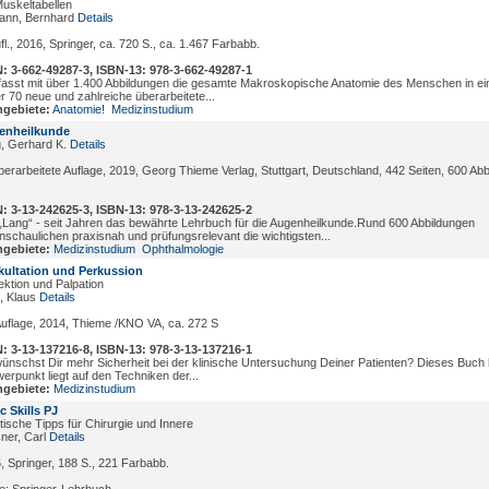
Muskeltabellen
mann, Bernhard
Details
fl., 2016, Springer, ca. 720 S., ca. 1.467 Farbabb.
: 3-662-49287-3, ISBN-13: 978-3-662-49287-1
asst mit über 1.400 Abbildungen die gesamte Makroskopische Anatomie des Menschen in e
r 70 neue und zahlreiche überarbeitete...
gebiete:
Anatomie!
Medizinstudium
enheilkunde
, Gerhard K.
Details
überarbeitete Auflage, 2019, Georg Thieme Verlag, Stuttgart, Deutschland, 442 Seiten, 600 Abb
: 3-13-242625-3, ISBN-13: 978-3-13-242625-2
„Lang“ - seit Jahren das bewährte Lehrbuch für die Augenheilkunde.Rund 600 Abbildungen
nschaulichen praxisnah und prüfungsrelevant die wichtigsten...
gebiete:
Medizinstudium
Ophthalmologie
ultation und Perkussion
ektion und Palpation
, Klaus
Details
Auflage, 2014, Thieme /KNO VA, ca. 272 S
: 3-13-137216-8, ISBN-13: 978-3-13-137216-1
ünschst Dir mehr Sicherheit bei der klinische Untersuchung Deiner Patienten? Dieses Buch hil
erpunkt liegt auf den Techniken der...
gebiete:
Medizinstudium
c Skills PJ
tische Tipps für Chirurgie und Innere
ner, Carl
Details
, Springer, 188 S., 221 Farbabb.