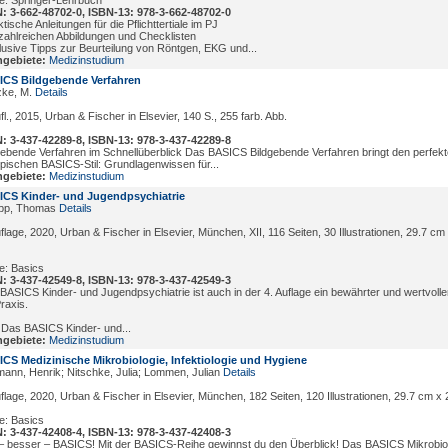
e: Springer-Lehrbuch
: 3-662-48702-0, ISBN-13: 978-3-662-48702-0
tische Anleitungen für die Pflichttertiale im PJ
 zahlreichen Abbildungen und Checklisten
klusive Tipps zur Beurteilung von Röntgen, EKG und...
gebiete:
Medizinstudium
CS Bildgebende Verfahren
ke, M.
Details
fl., 2015, Urban & Fischer in Elsevier, 140 S., 255 farb. Abb.
: 3-437-42289-8, ISBN-13: 978-3-437-42289-8
gebende Verfahren im Schnellüberblick Das BASICS Bildgebende Verfahren bringt den perfekt
ypischen BASICS-Stil: Grundlagenwissen für...
gebiete:
Medizinstudium
CS Kinder- und Jugendpsychiatrie
pp, Thomas
Details
uflage, 2020, Urban & Fischer in Elsevier, München, XII, 116 Seiten, 30 Illustrationen, 29.7 c
e: Basics
: 3-437-42549-8, ISBN-13: 978-3-437-42549-3
BASICS Kinder- und Jugendpsychiatrie ist auch in der 4. Auflage ein bewährter und wertvoller
raxis.
 Das BASICS Kinder- und...
gebiete:
Medizinstudium
CS Medizinische Mikrobiologie, Infektiologie und Hygiene
mann, Henrik; Nitschke, Julia; Lommen, Julian
Details
uflage, 2020, Urban & Fischer in Elsevier, München, 182 Seiten, 120 Illustrationen, 29.7 cm x
e: Basics
: 3-437-42408-4, ISBN-13: 978-3-437-42408-3
– besser – BASICS! Mit der BASICS-Reihe gewinnst du den Überblick! Das BASICS Mikrobiolo