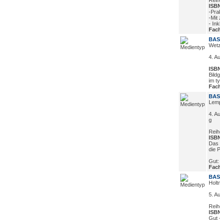
Reih
ISBN
-Prak
-Mit
- In
Fach
BASI
Wetz
4. Au
ISBN
Bild
im t
Fach
BASI
Lem
4. A
g
Reih
ISBN
Das 
die P
Gut:
Fach
BASI
Holt
5. A
Reih
ISBN
Gut 