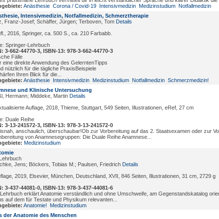
es praxisnahe Lehrbuch vermittelt dir in leicht verständlicher Sprache und klarer Didaktik die
gebiete:
Anästhesie
Corona / Covid-19
Intensivmedizin
Medizinstudium
Notfallmedizin
thesie, Intensivmedizin, Notfallmedizin, Schmerztherapie
z, Franz-Josef; Schäffer, Jürgen; Terboven, Tom
Details
fl., 2016, Springer, ca. 500 S., ca. 210 Farbabb.
e: Springer-Lehrbuch
: 3-662-44770-3, ISBN-13: 978-3-662-44770-3
sche Fälle
r eine direkte Anwendung des GelerntenTipps
d nützlich für die tägliche PraxisBeispiele
ärfen Ihren Blick für die...
gebiete:
Anästhesie
Intensivmedizin
Medizinstudium
Notfallmedizin
Schmerzmedizin!
mnese und Klinische Untersuchung
l, Hermann; Middeke, Martin
Details
ktualisierte Auflage, 2018, Thieme, Stuttgart, 549 Seiten, Illustrationen, eRef, 27 cm
e: Duale Reihe
: 3-13-241572-3, ISBN-13: 978-3-13-241572-0
isnah, anschaulich, überschaubar!Ob zur Vorbereitung auf das 2. Staatsexamen oder zur Vo
bereitung von Anamnesegruppen: Die Duale Reihe Anamnese...
gebiete:
Medizinstudium
tomie
Lehrbuch
hke, Jens; Böckers, Tobias M.; Paulsen, Friedrich
Details
uflage, 2019, Elsevier, München, Deutschland, XVII, 846 Seiten, Illustrationen, 31 cm, 2729 g
: 3-437-44081-0, ISBN-13: 978-3-437-44081-6
Lehrbuch erklärt Anatomie verständlich und ohne Umschweife, am Gegenstandskatalog orient
s auf dem für Testate und Physikum relevanten...
gebiete:
Anatomie!
Medizinstudium
s der Anatomie des Menschen