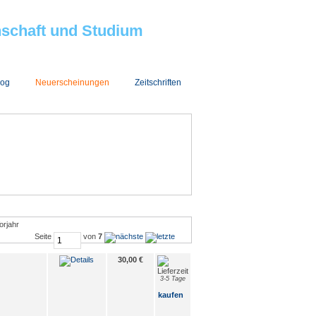
nschaft und Studium
log
Neuerscheinungen
Zeitschriften
Seite
von
7
30,00 €
3-5 Tage
kaufen