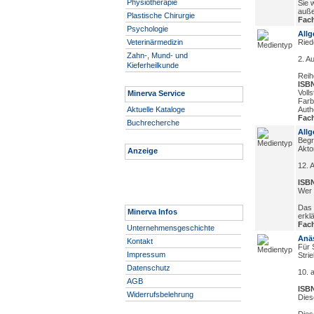
Physiotherapie
Sie 
auße
Plastische Chirurgie
Fach
Psychologie
Allg
Veterinärmedizin
Ried
Zahn-, Mund- und
2. Au
Kieferheilkunde
Reih
ISBN
Voll
Minerva Service
Farb
Aktuelle Kataloge
Auth
Fach
Buchrecherche
Allg
Begr
Akto
Anzeige
12. 
ISBN
Wer m
Das 
Minerva Infos
erklä
Fach
Unternehmensgeschichte
Anäs
Kontakt
Für 
Impressum
Stri
Datenschutz
10. 
AGB
ISBN
Widerrufsbelehrung
Dies