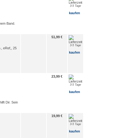
3-5 Tage
kaufen
inem Band.
51,99 €
3-5 Tage
., eRef,, 25
kaufen
23,99 €
3-5 Tage
kaufen
ft Dir. Sein
19,99 €
3-5 Tage
kaufen