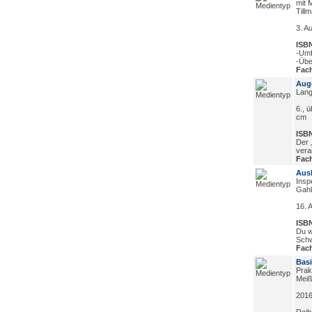
mit 
Till
3. Au
ISBN
-Umf
-Übe
Fach
Aug
Lang
6., 
cm
ISBN
Der 
vera
Fach
Ausk
Insp
Gahl
16. 
ISBN
Du w
Schw
Fach
Basi
Prak
Meiß
2016