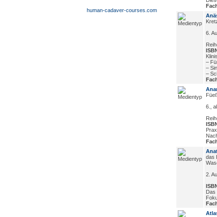
Dies
Fach
human-cadaver-courses.com
Anäs
Kret
6. Au
Reih
ISBN
Klini
– Fü
– Sin
– Sch
Fach
Ana
Füeß
6., a
Reih
ISBN
Prax
Nach
Fach
Ana
das 
Wasc
2. A
ISBN
Das 
Foku
Fach
Atla