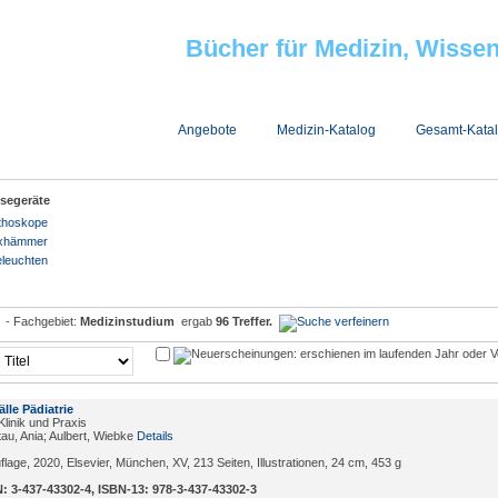
Bücher für Medizin, Wisse
Jobs bei Minerva
Angebote
Medizin-Katalog
Gesamt-Kata
segeräte
thoskope
exhämmer
leuchten
h
- Fachgebiet:
Medizinstudium
ergab
96 Treffer.
älle Pädiatrie
Klinik und Praxis
au, Ania; Aulbert, Wiebke
Details
uflage, 2020, Elsevier, München, XV, 213 Seiten, Illustrationen, 24 cm, 453 g
: 3-437-43302-4, ISBN-13: 978-3-437-43302-3