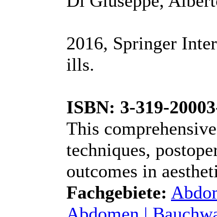
Di Giuseppe, Alber
2016, Springer Inter
ills.
ISBN: 3-319-20003
This comprehensive
techniques, postope
outcomes in aesthet
Fachgebiete:
Abdom
Abdomen | Bauchw