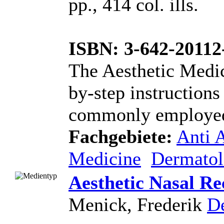
pp., 414 col. ills.
ISBN: 3-642-20112
The Aesthetic Medic
by-step instructions
commonly employed i
Fachgebiete:
Anti 
Medicine
Dermatol
Aesthetic Nasal Re
Menick, Frederik
De