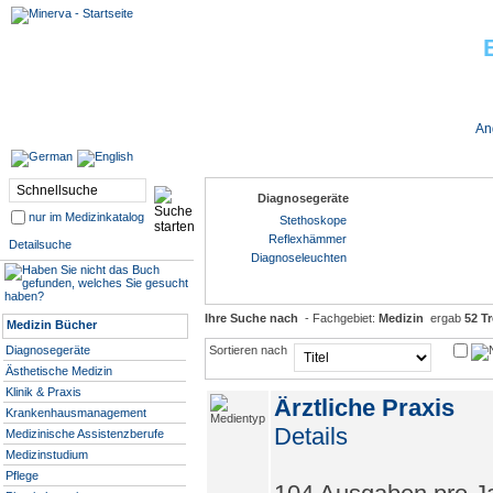
Jobs bei Minerva
An
Diagnosegeräte
nur im Medizinkatalog
Stethoskope
Reflexhämmer
Detailsuche
Diagnoseleuchten
Ihre Suche nach
- Fachgebiet:
Medizin
ergab
52 Tr
Medizin Bücher
Diagnosegeräte
Sortieren nach
Ästhetische Medizin
Klinik & Praxis
Ärztliche Praxis
Krankenhausmanagement
Details
Medizinische Assistenzberufe
Medizinstudium
Pflege