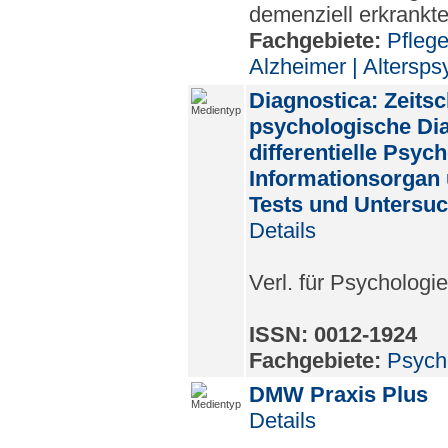
demenziell erkrankt
Fachgebiete:
Pfleg
Alzheimer | Alterspsy
Diagnostica: Zeitsch
psychologische Di
differentielle Psyc
Informationsorgan
Tests und Unters
Details
Verl. für Psychologi
ISSN: 0012-1924
Fachgebiete:
Psych
DMW Praxis Plus
Details