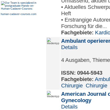
Umfassend, aktuell u
• Aktuelles Schwerp
Heft
human-cadaver-courses.com
• Erstrangige Autore
Forschung für die...
Fachgebiete:
Kardio
Ambulant operiere
Details
4 Ausgaben, Thieme, 
ISSN: 0944-5943
Fachgebiete:
Ambul
Chirurgie
Chirurgie
American Journal o
Gynecology
Details