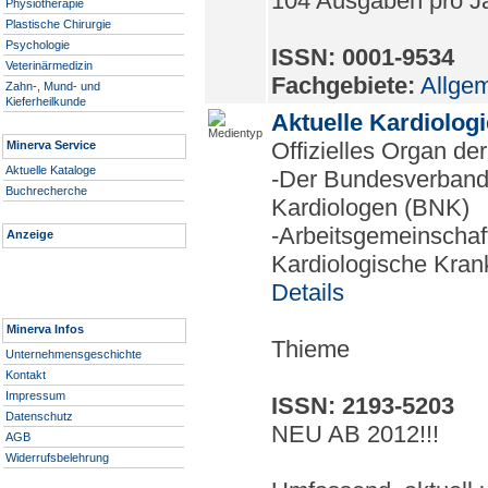
104 Ausgaben pro J
Physiotherapie
Plastische Chirurgie
Psychologie
ISSN: 0001-9534
Veterinärmedizin
Fachgebiete:
Allge
Zahn-, Mund- und
Kieferheilkunde
Aktuelle Kardiologi
Offizielles Organ de
Minerva Service
Aktuelle Kataloge
-Der Bundesverband
Buchrecherche
Kardiologen (BNK)
-Arbeitsgemeinschaf
Anzeige
Kardiologische Kran
Details
Minerva Infos
Thieme
Unternehmensgeschichte
Kontakt
Impressum
ISSN: 2193-5203
Datenschutz
NEU AB 2012!!!
AGB
Widerrufsbelehrung