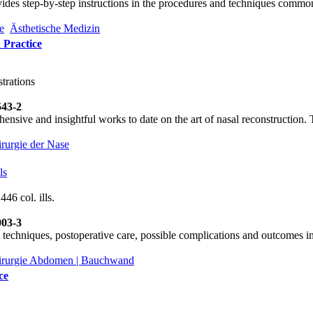
ides step-by-step instructions in the procedures and techniques commo
e
Ästhetische Medizin
 Practice
trations
543-2
sive and insightful works to date on the art of nasal reconstruction. 
irurgie der Nase
ls
46 col. ills.
003-3
echniques, postoperative care, possible complications and outcomes in
hirurgie Abdomen | Bauchwand
ce