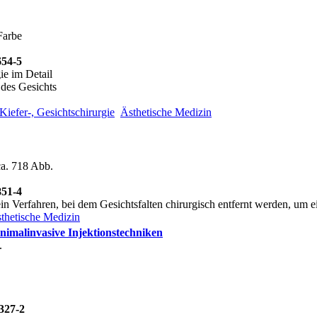
Farbe
654-5
ie im Detail
des Gesichts
efer-, Gesichtschirurgie
Ästhetische Medizin
ca. 718 Abb.
851-4
 ein Verfahren, bei dem Gesichtsfalten chirurgisch entfernt werden, um 
thetische Medizin
nimalinvasive Injektionstechniken
.
327-2