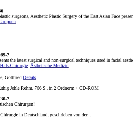
36
astic surgeons, Aesthetic Plastic Surgery of the East Asian Face present
 Gruppen
089-7
ts the latest surgical and non-surgical techniques used in facial aesthet
/Hals-Chirurgie
Ästhetische Medizin
e, Gottfried
Details
n Hüthig Jehle Rehm, 766 S., in 2 Ordnerm + CD-ROM
730-7
tischen Chirurgen!
hirurgie in Deutschland, geschrieben von der...