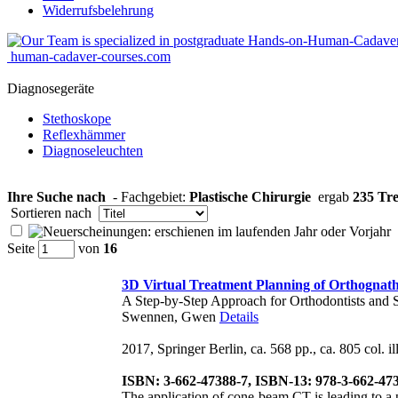
Widerrufsbelehrung
human-cadaver-courses.com
Diagnosegeräte
Stethoskope
Reflexhämmer
Diagnoseleuchten
Ihre Suche nach
- Fachgebiet:
Plastische Chirurgie
ergab
235 Tre
Sortieren nach
Seite
von
16
3D Virtual Treatment Planning of Orthognath
A Step-by-Step Approach for Orthodontists and 
Swennen, Gwen
Details
2017, Springer Berlin, ca. 568 pp., ca. 805 col. ill
ISBN: 3-662-47388-7, ISBN-13: 978-3-662-47
The application of cone-beam CT is leading to a p