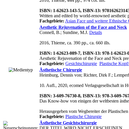
2016, Thieme, 444 pp., 974 col. ills.
ISBN: 1-62623-143-5, ISBN-13: 97816262314
Written and edited by world-renowned aesthetic pl
Fachgebiete:
Asian Face und weitere Ethnische
Aesthetic Rejuvenation of the Face and Neck
Connell, B.; Sundine, M.J.
Details
2016, Thieme, ca. 390 pp., ca. 660 ills.
ISBN: 1-62623-089-7, ISBN-13: 978-1-62623-
Aesthetic Rejuvenation of the Face and Neck presen
Fachgebiete:
Gesichtschirurgie
Plastische Kopf
Ästhetische Chirurgie
Heimburg, Dennis von; Richter, Dirk F.; Lemperl
10. Aufl., 2020, ecomed Verlagsgesellschaft i
ISBN: 3-609-76730-8, ISBN-13: 978-3-609-76
Das Know-how von einigen der weltbesten ästhe
Herausgegeben vom Wegbereiter der Plastischen C
Fachgebiete:
Plastische Chirurgie
Ästhetische Gesichtschirurgie
DER TITEL WIRD NICHT ERSCHEINEN