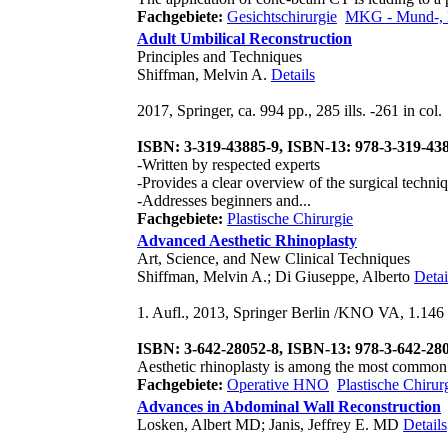
Fachgebiete:
Gesichtschirurgie
MKG - Mund-, Ki
Adult Umbilical Reconstruction
Principles and Techniques
Shiffman, Melvin A.
Details
2017, Springer, ca. 994 pp., 285 ills. -261 in col.
ISBN: 3-319-43885-9, ISBN-13: 978-3-319-43
-Written by respected experts
-Provides a clear overview of the surgical techniq
-Addresses beginners and...
Fachgebiete:
Plastische Chirurgie
Advanced Aesthetic Rhinoplasty
Art, Science, and New Clinical Techniques
Shiffman, Melvin A.; Di Giuseppe, Alberto
Detai
1. Aufl., 2013, Springer Berlin /KNO VA, 1.146 pp
ISBN: 3-642-28052-8, ISBN-13: 978-3-642-28
Aesthetic rhinoplasty is among the most common aest
Fachgebiete:
Operative HNO
Plastische Chirur
Advances in Abdominal Wall Reconstruction
Losken, Albert MD; Janis, Jeffrey E. MD
Details