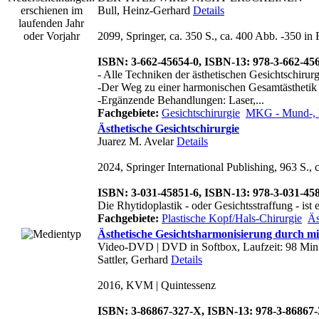
Bull, Heinz-Gerhard
Details
2099, Springer, ca. 350 S., ca. 400 Abb. -350 in 
ISBN: 3-662-45654-0, ISBN-13: 978-3-662-45
- Alle Techniken der ästhetischen Gesichtschirurg
-Der Weg zu einer harmonischen Gesamtästhetik 
-Ergänzende Behandlungen: Laser,...
Fachgebiete:
Gesichtschirurgie
MKG - Mund-, Ki
Ästhetische Gesichtschirurgie
Juarez M. Avelar
Details
2024, Springer International Publishing, 963 S., 
ISBN: 3-031-45851-6, ISBN-13: 978-3-031-45
Die Rhytidoplastik - oder Gesichtsstraffung - ist
Fachgebiete:
Plastische Kopf/Hals-Chirurgie
Äs
Ästhetische Gesichtsharmonisierung durch mi
Video-DVD | DVD in Softbox, Laufzeit: 98 Min
Sattler, Gerhard
Details
2016, KVM | Quintessenz
ISBN: 3-86867-327-X, ISBN-13: 978-3-86867-