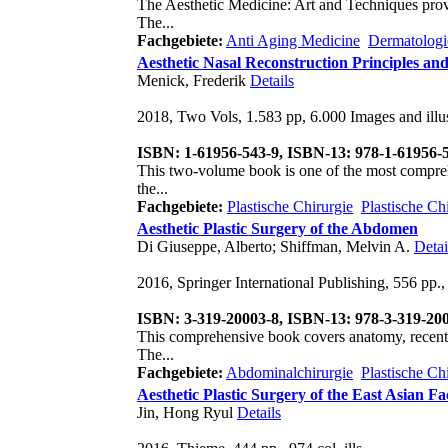
The Aesthetic Medicine: Art and Techniques prov
The...
Fachgebiete:
Anti Aging Medicine
Dermatologi
Aesthetic Nasal Reconstruction Principles and
Menick, Frederik
Details
2018, Two Vols, 1.583 pp, 6.000 Images and illus
ISBN: 1-61956-543-9, ISBN-13: 978-1-61956-
This two-volume book is one of the most comprehen
the...
Fachgebiete:
Plastische Chirurgie
Plastische Ch
Aesthetic Plastic Surgery of the Abdomen
Di Giuseppe, Alberto; Shiffman, Melvin A.
Detai
2016, Springer International Publishing, 556 pp., 4
ISBN: 3-319-20003-8, ISBN-13: 978-3-319-20
This comprehensive book covers anatomy, recent t
The...
Fachgebiete:
Abdominalchirurgie
Plastische C
Aesthetic Plastic Surgery of the East Asian Fa
Jin, Hong Ryul
Details