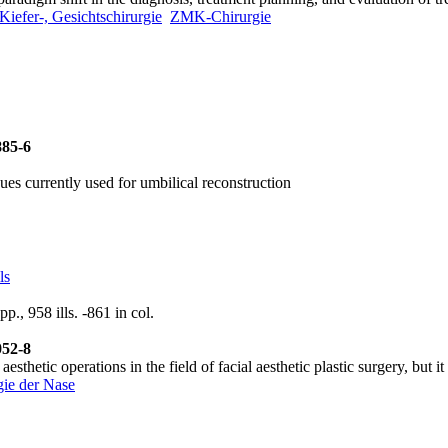
efer-, Gesichtschirurgie
ZMK-Chirurgie
885-6
ues currently used for umbilical reconstruction
ls
., 958 ills. -861 in col.
052-8
hetic operations in the field of facial aesthetic plastic surgery, but it
gie der Nase