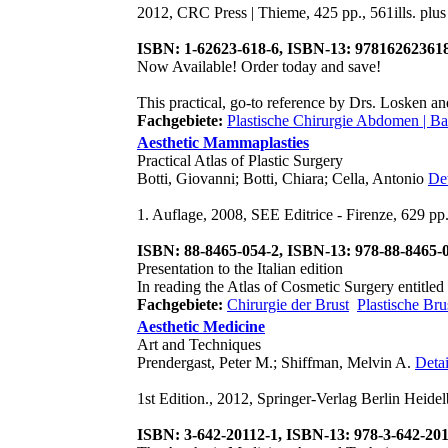
2012, CRC Press | Thieme, 425 pp., 561ills. pl
ISBN: 1-62623-618-6, ISBN-13: 97816262361
Now Available! Order today and save!
This practical, go-to reference by Drs. Losken an
Fachgebiete:
Plastische Chirurgie Abdomen | 
Aesthetic Mammaplasties
Practical Atlas of Plastic Surgery
Botti, Giovanni; Botti, Chiara; Cella, Antonio
Det
1. Auflage, 2008, SEE Editrice - Firenze, 629 pp
ISBN: 88-8465-054-2, ISBN-13: 978-88-8465-
Presentation to the Italian edition
In reading the Atlas of Cosmetic Surgery entitled
Fachgebiete:
Chirurgie der Brust
Plastische Bru
Aesthetic Medicine
Art and Techniques
Prendergast, Peter M.; Shiffman, Melvin A.
Detai
1st Edition., 2012, Springer-Verlag Berlin Heidelb
ISBN: 3-642-20112-1, ISBN-13: 978-3-642-20