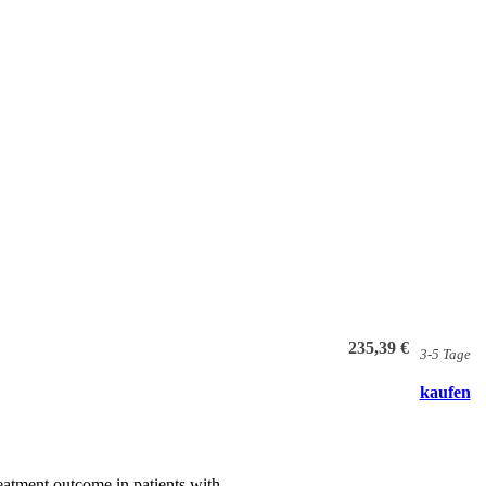
235,39 €
3-5 Tage
kaufen
eatment outcome in patients with...