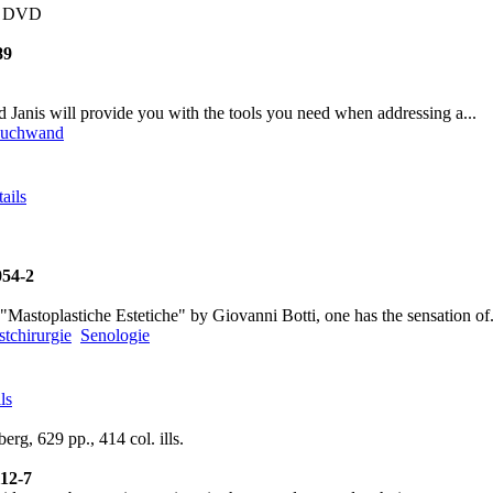
us DVD
89
d Janis will provide you with the tools you need when addressing a...
Bauchwand
ails
.
054-2
 "Mastoplastiche Estetiche" by Giovanni Botti, one has the sensation of.
stchirurgie
Senologie
ls
erg, 629 pp., 414 col. ills.
112-7