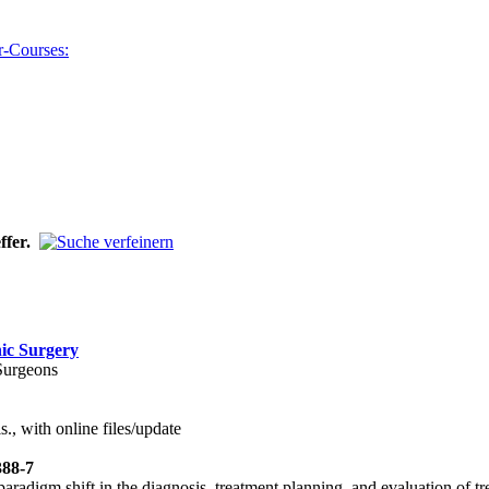
ffer.
ic Surgery
Surgeons
s., with online files/update
388-7
aradigm shift in the diagnosis, treatment planning, and evaluation of tr