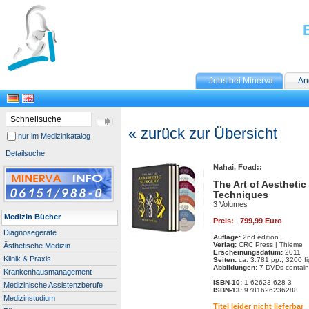
Jobs bei Minerva
An
« zurück zur Übersicht
nur im Medizinkatalog
Detailsuche
Nahai, Foad::
The Art of Aesthetic
Techniques
3 Volumes
Medizin Bücher
Preis: 799,99 Euro
Diagnosegeräte
Auflage:
2nd edition
Verlag:
CRC Press | Thieme
Ästhetische Medizin
Erscheinungsdatum:
2011
Klinik & Praxis
Seiten:
ca. 3.781 pp., 3200 fi
Abbildungen:
7 DVDs containi
Krankenhausmanagement
ISBN-10:
1-62623-628-3
Medizinische Assistenzberufe
ISBN-13:
9781626236288
Medizinstudium
Titel leider nicht lieferbar