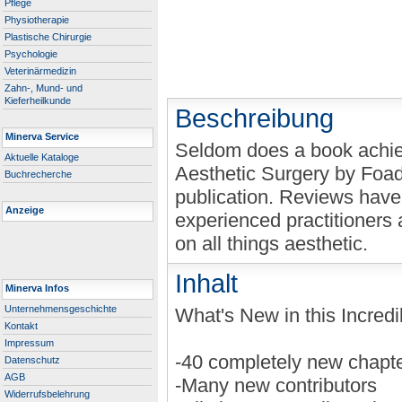
Pflege
Physiotherapie
Plastische Chirurgie
Psychologie
Veterinärmedizin
Zahn-, Mund- und
Kieferheilkunde
Beschreibung
Minerva Service
Seldom does a book achieve 
Aktuelle Kataloge
Aesthetic Surgery by Foad 
Buchrecherche
publication. Reviews have
Anzeige
experienced practitioners 
on all things aesthetic.
Inhalt
Minerva Infos
Unternehmensgeschichte
What's New in this Incred
Kontakt
Impressum
-40 completely new chapt
Datenschutz
AGB
-Many new contributors
Widerrufsbelehrung