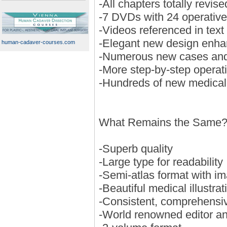
-All chapters totally revi
-7 DVDs with 24 operative
-Videos referenced in text
-Elegant new design enhan
human-cadaver-courses.com
-Numerous new cases and 
-More step-by-step opera
-Hundreds of new medical i
What Remains the Same
-Superb quality
-Large type for readability
-Semi-atlas format with im
-Beautiful medical illustrat
-Consistent, comprehensi
-World renowned editor an