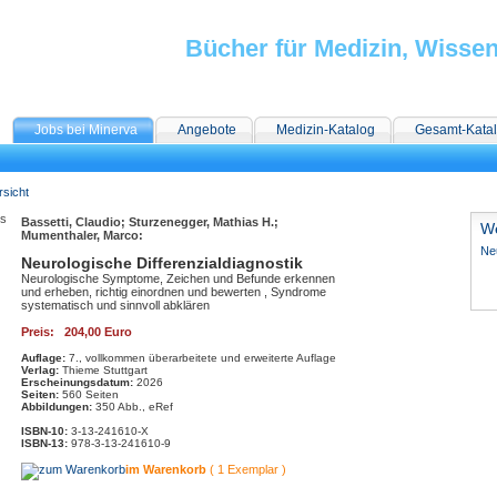
Bücher für Medizin, Wisse
Jobs bei Minerva
Angebote
Medizin-Katalog
Gesamt-Kata
rsicht
Bassetti, Claudio; Sturzenegger, Mathias H.;
We
Mumenthaler, Marco:
Ne
Neurologische Differenzialdiagnostik
Neurologische Symptome, Zeichen und Befunde erkennen
und erheben, richtig einordnen und bewerten , Syndrome
systematisch und sinnvoll abklären
Preis: 204,00 Euro
Auflage:
7., vollkommen überarbeitete und erweiterte Auflage
Verlag:
Thieme Stuttgart
Erscheinungsdatum:
2026
Seiten:
560 Seiten
Abbildungen:
350 Abb., eRef
ISBN-10:
3-13-241610-X
ISBN-13:
978-3-13-241610-9
im Warenkorb
( 1 Exemplar )