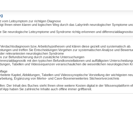
ng
ritt vom Leitsymptom zur richtigen Diagnose
gt Ihnen einen klaren und logischen Weg durch das Labyrinth neurologischer Symptome und 
ie Sie neurologische Leitsymptome und Syndrome richtig erkennen und differenzialdiagnostis
o Verdachtsdiagnosen bzw. Arbeitshypothesen und klären diese gezielt und systematisch ab.
leitungen und treffen Sie Entscheidungen:Vorgehen zur systematischen Analyse und Bewert
 der relevantesten neurologischen Syndrome
ps zur Befundsicherung durch zusätzliche Untersuchungen
ferenzialdiagnostik mit den typischen Befundkonstellationen und auffälligsten Unterscheidungs
ldungen, Tabellen und Videosequenzen veranschaulichen die wesentlichen neurologischen Kr
uflage
beitete Kapitel, Abbildungen, Tabellen und Videossynoptische Vorstellung der wichtigsten n
arbeitung, Ergänzung von Merke- und Cave-Boxenerweitertes Stichwortverzeichnis
ifen: Der Inhalt des Buches steht Ihnen ohne weitere Kosten digital in der Wissensplattform
 App haben Sie zahlreiche Inhalte auch offline immer griffbereit.