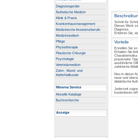
Diagnosegeräte
Ästhetische Medizin
Beschreibu
Klinik & Praxis
Schritt für Sch
Krankenhausmanagement
Dieses Werk zei
Diagnose.
Medizinische Assistenzberufe
Erfahren Sie, w
Medizinstudium
Pflege
Vorteile
Physiotherapie
Erstellen Sie s
Erhalten Sie An
Plastische Chirurgie
Charakteristika
Psychologie
praxisnahe Tip
ausführliche Dif
Veterinärmedizin
zahlreiche Abbi
Zahn-, Mund- und
Neu in dieser A
Kieferheilkunde
neue und überar
didaktische Auf
Minerva Service
Jederzeit zugre
kostenlosen eRef
Aktuelle Kataloge
Buchrecherche
Anzeige