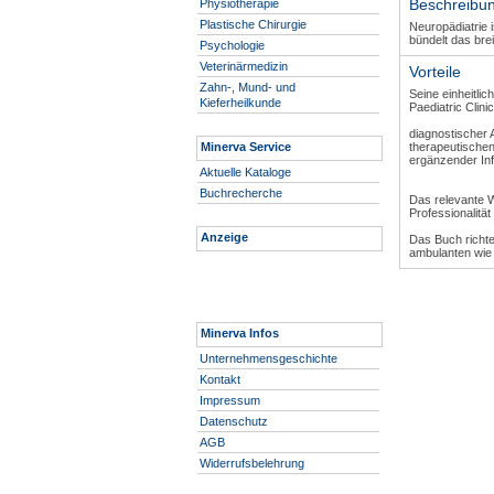
Beschreibu
Physiotherapie
Plastische Chirurgie
Neuropädiatrie 
bündelt das bre
Psychologie
Veterinärmedizin
Vorteile
Zahn-, Mund- und
Seine einheitlic
Kieferheilkunde
Paediatric Clin
diagnostischer 
Minerva Service
therapeutische
ergänzender Inf
Aktuelle Kataloge
Buchrecherche
Das relevante W
Professionalität
Anzeige
Das Buch richte
ambulanten wie 
Minerva Infos
Unternehmensgeschichte
Kontakt
Impressum
Datenschutz
AGB
Widerrufsbelehrung