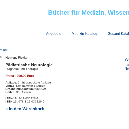
Bücher für Medizin, Wisse
Jobs bei Minerva
Angebote
Medizin-Katalog
Gesamt-Kata
rsicht
Heinen, Florian:
We
Pädiatrische Neurologie
Kin
Neu
Diagnose und Therapie
Preis: 299,00 Euro
Auflage:
2., überarbeitete Auflage
Verlag:
Kohlhammer Stuttgart
Erscheinungsdatum:
06/2025
Seiten:
950 Seiten
ISBN-10:
3-17-036226-7
ISBN-13:
978-3-17-036226-0
» In den Warenkorb