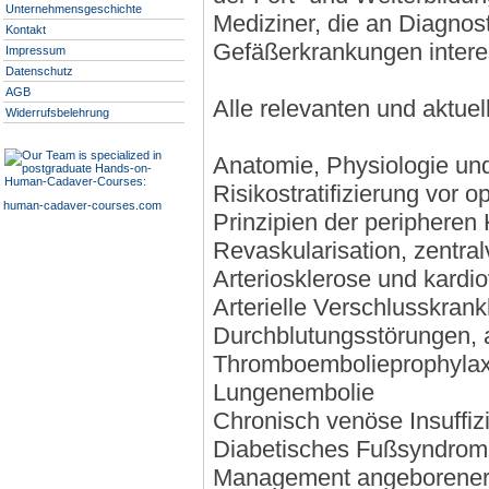
Unternehmensgeschichte
Mediziner, die an Diagnost
Kontakt
Gefäßerkrankungen interes
Impressum
Datenschutz
AGB
Alle relevanten und aktue
Widerrufsbelehrung
Anatomie, Physiologie un
Risikostratifizierung vor o
human-cadaver-courses.com
Prinzipien der peripheren 
Revaskularisation, zentra
Arteriosklerose und kardi
Arterielle Verschlusskrank
Durchblutungsstörungen,
Thromboembolieprophylax
Lungenembolie
Chronisch venöse Insuffiz
Diabetisches Fußsyndrom
Management angeborener 