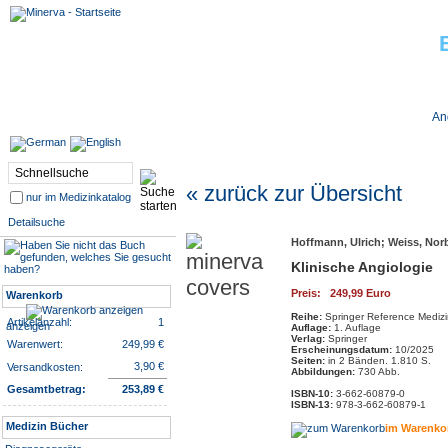
Jobs bei Minerva
An
« zurück zur Übersicht
nur im Medizinkatalog
Detailsuche
Hoffmann, Ulrich; Weiss, Norb
Klinische Angiologie
Preis: 249,99 Euro
Warenkorb
Reihe:
Springer Reference Medizi
Artikelanzahl:
1
anzeigen
Auflage:
1. Auflage
Verlag:
Springer
Warenwert:
249,99 €
Erscheinungsdatum:
10/2025
Seiten:
in 2 Bänden. 1.810 S.
3,90 €
Versandkosten:
Abbildungen:
730 Abb.
Gesamtbetrag:
253,89 €
ISBN-10:
3-662-60879-0
ISBN-13:
978-3-662-60879-1
Medizin Bücher
im Warenko