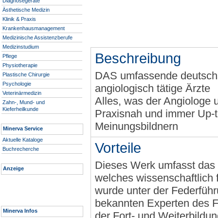
Diagnosegeräte
Ästhetische Medizin
Klinik & Praxis
Krankenhausmanagement
Medizinische Assistenzberufe
Medizinstudium
Beschreibung
Pflege
Physiotherapie
DAS umfassende deutschs
Plastische Chirurgie
Psychologie
angiologisch tätige Ärzte
Veterinärmedizin
Alles, was der Angiologe u
Zahn-, Mund- und
Kieferheilkunde
Praxisnah und immer Up-to
Meinungsbildnern
Minerva Service
Aktuelle Kataloge
Vorteile
Buchrecherche
Dieses Werk umfasst das 
Anzeige
welches wissenschaftlich f
wurde unter der Federfüh
bekannten Experten des Fa
Minerva Infos
der Fort- und Weiterbildu