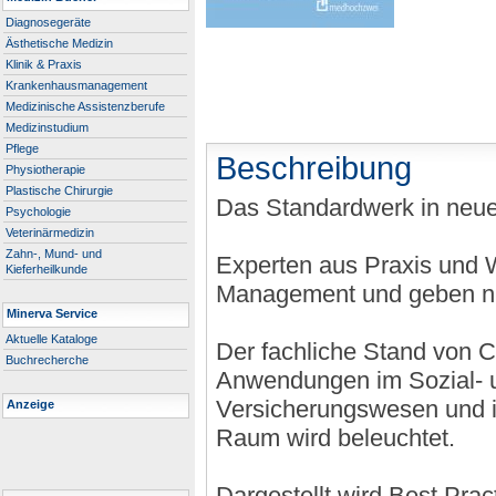
Diagnosegeräte
Ästhetische Medizin
Klinik & Praxis
Krankenhausmanagement
Medizinische Assistenzberufe
Medizinstudium
Pflege
Beschreibung
Physiotherapie
Plastische Chirurgie
Das Standardwerk in neue
Psychologie
Veterinärmedizin
Zahn-, Mund- und
Experten aus Praxis und W
Kieferheilkunde
Management und geben nüt
Minerva Service
Aktuelle Kataloge
Der fachliche Stand von 
Buchrecherche
Anwendungen im Sozial- u
Versicherungswesen und i
Anzeige
Raum wird beleuchtet.
Dargestellt wird Best Prac