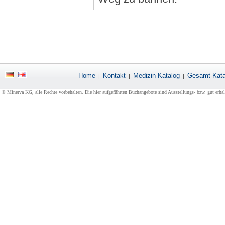
Home
Kontakt
Medizin-Katalog
Gesamt-Kata
|
|
|
© Minerva KG, alle Rechte vorbehalten. Die hier aufgeführten Buchangebote sind Ausstellungs- bzw. gut erha