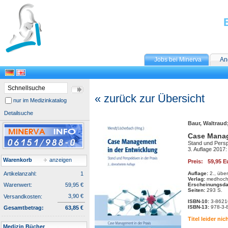
Jobs bei Minerva
An
« zurück zur Übersicht
nur im Medizinkatalog
Detailsuche
Baur, Waltraud;
Case Manag
Stand und Persp
3. Auflage 2017
Warenkorb
anzeigen
Preis: 59,95 E
Artikelanzahl:
1
Auflage:
2., über
Verlag:
medhochz
Warenwert:
59,95 €
Erscheinungsda
Seiten:
293 S.
3,90 €
Versandkosten:
ISBN-10:
3-862
ISBN-13:
978-3-
Gesamtbetrag:
63,85 €
Titel leider nic
Medizin Bücher