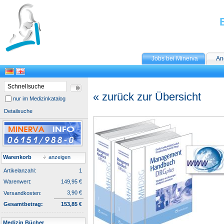
Jobs bei Minerva
An
« zurück zur Übersicht
nur im Medizinkatalog
Detailsuche
Warenkorb
anzeigen
Artikelanzahl:
1
Warenwert:
149,95 €
3,90 €
Versandkosten:
Gesamtbetrag:
153,85 €
Medizin Bücher