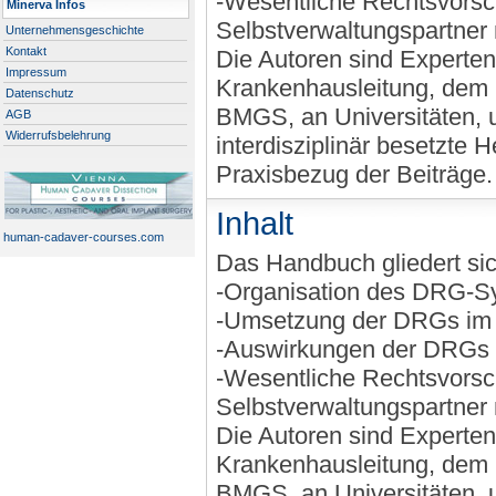
-Wesentliche Rechtsvorsch
Minerva Infos
Selbstverwaltungspartner
Unternehmensgeschichte
Kontakt
Die Autoren sind Experten
Impressum
Krankenhausleitung, dem C
Datenschutz
BMGS, an Universitäten, u
AGB
Widerrufsbelehrung
interdisziplinär besetzte 
Praxisbezug der Beiträge.
Inhalt
human-cadaver-courses.com
Das Handbuch gliedert si
-Organisation des DRG-S
-Umsetzung der DRGs im
-Auswirkungen der DRGs 
-Wesentliche Rechtsvorsch
Selbstverwaltungspartner
Die Autoren sind Experten
Krankenhausleitung, dem C
BMGS, an Universitäten, u