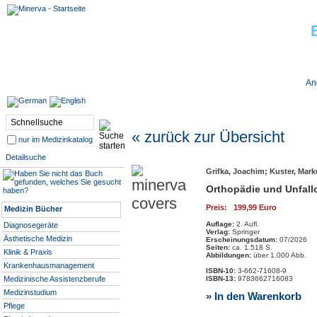
Jobs bei Minerva
An
« zurück zur Übersicht
nur im Medizinkatalog
Detailsuche
Grifka, Joachim; Kuster, Mark
Orthopädie und Unfallc
Preis: 199,99 Euro
Medizin Bücher
Auflage:
2. Aufl.
Diagnosegeräte
Verlag:
Springer
Ästhetische Medizin
Erscheinungsdatum:
07/2026
Seiten:
ca. 1.518 S.
Klinik & Praxis
Abbildungen:
über 1.000 Abb.
Krankenhausmanagement
ISBN-10:
3-662-71608-9
Medizinische Assistenzberufe
ISBN-13:
9783662716083
Medizinstudium
» In den Warenkorb
Pflege