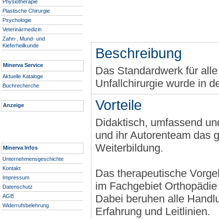
Physiotherapie
Plastische Chirurgie
Psychologie
Veterinärmedizin
Zahn-, Mund- und
Kieferheilkunde
Beschreibung
Minerva Service
Das Standardwerk für alle
Aktuelle Kataloge
Unfallchirurgie wurde in d
Buchrecherche
Vorteile
Anzeige
Didaktisch, umfassend und
und ihr Autorenteam das g
Weiterbildung.
Minerva Infos
Unternehmensgeschichte
Kontakt
Das therapeutische Vorge
Impressum
im Fachgebiet Orthopädie 
Datenschutz
Dabei beruhen alle Handl
AGB
Widerrufsbelehrung
Erfahrung und Leitlinien.