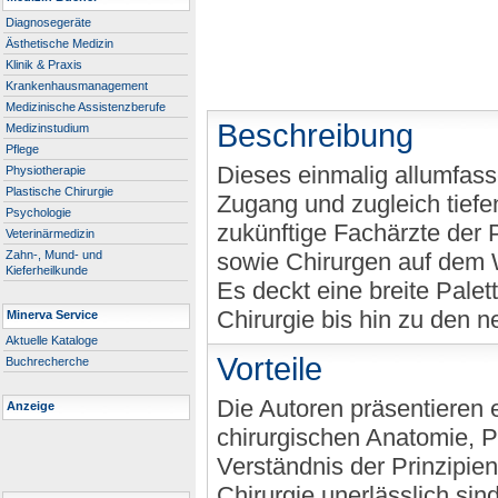
Diagnosegeräte
Ästhetische Medizin
Klinik & Praxis
Krankenhausmanagement
Medizinische Assistenzberufe
Beschreibung
Medizinstudium
Pflege
Dieses einmalig allumfass
Physiotherapie
Plastische Chirurgie
Zugang und zugleich tiefen
Psychologie
zukünftige Fachärzte der 
Veterinärmedizin
Zahn-, Mund- und
sowie Chirurgen auf dem 
Kieferheilkunde
Es deckt eine breite Pale
Chirurgie bis hin zu den 
Minerva Service
Aktuelle Kataloge
Vorteile
Buchrecherche
Die Autoren präsentieren e
Anzeige
chirurgischen Anatomie, P
Verständnis der Prinzipie
Chirurgie unerlässlich si