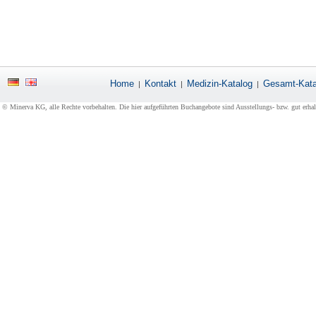
Home
Kontakt
Medizin-Katalog
Gesamt-Kata
|
|
|
© Minerva KG, alle Rechte vorbehalten. Die hier aufgeführten Buchangebote sind Ausstellungs- bzw. gut erha