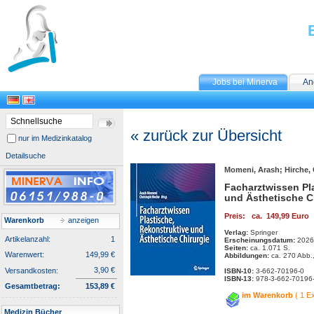
Jobs bei Minerva
An
« zurück zur Übersicht
nur im Medizinkatalog
Detailsuche
Momeni, Arash; Hirche, 
Facharztwissen Pl
und Ästhetische C
Preis: ca. 149,99 Euro
Warenkorb
anzeigen
Verlag:
Springer
Artikelanzahl:
1
Erscheinungsdatum:
2026
Seiten:
ca. 1.071 S.
Warenwert:
149,99 €
Abbildungen:
ca. 270 Abb.
3,90 €
Versandkosten:
ISBN-10:
3-662-70196-0
ISBN-13:
978-3-662-70196
Gesamtbetrag:
153,89 €
im Warenkorb
( 1 E
Medizin Bücher