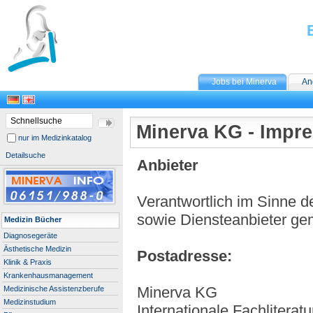
Jobs bei Minerva
An
Minerva KG - Impr
nur im Medizinkatalog
Detailsuche
Anbieter
Verantwortlich im Sinne 
sowie Diensteanbieter ge
Medizin Bücher
Diagnosegeräte
Ästhetische Medizin
Postadresse:
Klinik & Praxis
Krankenhausmanagement
Minerva KG
Medizinische Assistenzberufe
Medizinstudium
Internationale Fachliteratur