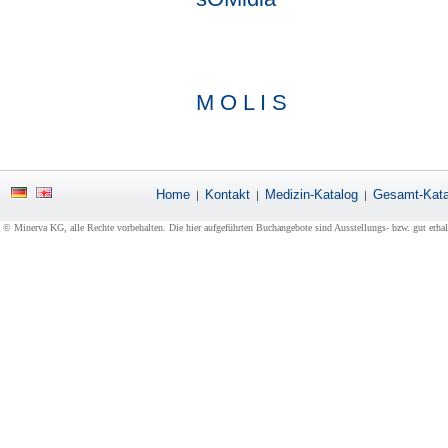
M O L I S
Home
Kontakt
Medizin-Katalog
Gesamt-Kata
|
|
|
© Minerva KG, alle Rechte vorbehalten. Die hier aufgeführten Buchangebote sind Ausstellungs- bzw. gut erha