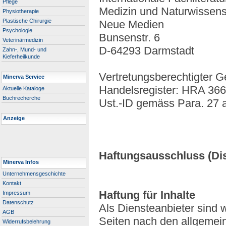
Pflege
Medizin und Naturwissens
Physiotherapie
Plastische Chirurgie
Neue Medien
Psychologie
Bunsenstr. 6
Veterinärmedizin
D-64293 Darmstadt
Zahn-, Mund- und
Kieferheilkunde
Vertretungsberechtigter G
Minerva Service
Handelsregister: HRA 366
Aktuelle Kataloge
Buchrecherche
Ust.-ID gemäss Para. 27
Anzeige
Haftungsausschluss (Di
Minerva Infos
Unternehmensgeschichte
Kontakt
Haftung für Inhalte
Impressum
Datenschutz
Als Diensteanbieter sind 
AGB
Seiten nach den allgemei
Widerrufsbelehrung