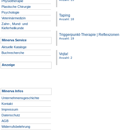
Physiotherapie
Plastische Chirurgie
Psychologie
Taping
Veterinärmedizin
Anzahl: 18
Zahn-, Mund- und
Kieferheilkunde
Triggerpunkt-Therapie | Reflexzonen
Anzahl: 19
Minerva Service
Aktuelle Kataloge
Buchrecherche
Vojta!
Anzahl: 2
Anzeige
Minerva Infos
Unternehmensgeschichte
Kontakt
Impressum
Datenschutz
AGB
Widerrufsbelehrung