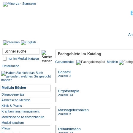
Jobs bei Minerva
An
Fachgebiete im Katalog
nur im Medizinkatalog
Gesamtindex
Medizin
Detailsuche
Bobath!
Anzahl: 3
Medizin Bücher
Ergotherapie
Diagnosegeräte
Anzahl: 13
Ästhetische Medizin
Klinik & Praxis
Massagetechniken
Krankenhausmanagement
Anzahl: 5
Medizinische Assistenzberufe
Medizinstudium
Pflege
Rehabilitation
Anzahl: 13