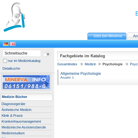
Jobs bei Minerva
An
Fachgebiete im Katalog
nur im Medizinkatalog
Gesamtindex
Medizin
Psychologie
Psych
Detailsuche
Allgemeine Psychologie
Anzahl: 1
Medizin Bücher
Diagnosegeräte
Ästhetische Medizin
Klinik & Praxis
Krankenhausmanagement
Medizinische Assistenzberufe
Medizinstudium