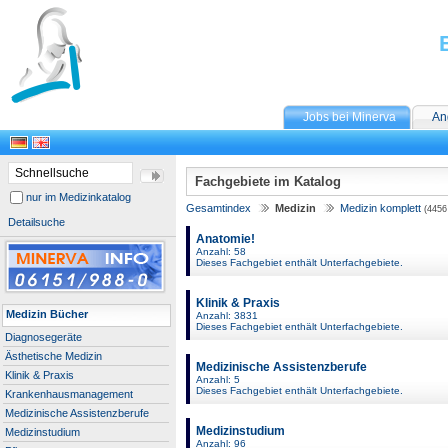
Jobs bei Minerva
An
Fachgebiete im Katalog
nur im Medizinkatalog
Gesamtindex
Medizin
Medizin komplett
(4456 
Detailsuche
Anatomie!
Anzahl: 58
Dieses Fachgebiet enthält Unterfachgebiete.
Klinik & Praxis
Medizin Bücher
Anzahl: 3831
Dieses Fachgebiet enthält Unterfachgebiete.
Diagnosegeräte
Ästhetische Medizin
Medizinische Assistenzberufe
Klinik & Praxis
Anzahl: 5
Dieses Fachgebiet enthält Unterfachgebiete.
Krankenhausmanagement
Medizinische Assistenzberufe
Medizinstudium
Medizinstudium
Anzahl: 96