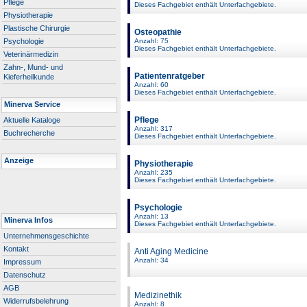
Pflege
Dieses Fachgebiet enthält Unterfachgebiete.
Physiotherapie
Plastische Chirurgie
Osteopathie
Psychologie
Anzahl: 75
Dieses Fachgebiet enthält Unterfachgebiete.
Veterinärmedizin
Zahn-, Mund- und
Patientenratgeber
Kieferheilkunde
Anzahl: 60
Dieses Fachgebiet enthält Unterfachgebiete.
Minerva Service
Pflege
Aktuelle Kataloge
Anzahl: 317
Buchrecherche
Dieses Fachgebiet enthält Unterfachgebiete.
Anzeige
Physiotherapie
Anzahl: 235
Dieses Fachgebiet enthält Unterfachgebiete.
Psychologie
Anzahl: 13
Minerva Infos
Dieses Fachgebiet enthält Unterfachgebiete.
Unternehmensgeschichte
Kontakt
Anti Aging Medicine
Anzahl: 34
Impressum
Datenschutz
AGB
Medizinethik
Widerrufsbelehrung
Anzahl: 8