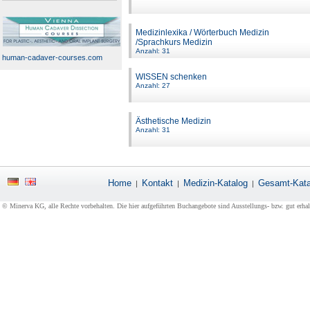
Medizinlexika / Wörterbuch Medizin
/Sprachkurs Medizin
Anzahl: 31
human-cadaver-courses.com
WISSEN schenken
Anzahl: 27
Ästhetische Medizin
Anzahl: 31
Home
Kontakt
Medizin-Katalog
Gesamt-Kata
|
|
|
© Minerva KG, alle Rechte vorbehalten. Die hier aufgeführten Buchangebote sind Ausstellungs- bzw. gut erha