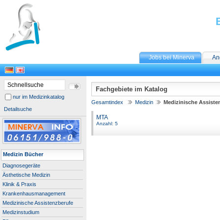
Jobs bei Minerva
An
Fachgebiete im Katalog
nur im Medizinkatalog
Gesamtindex
Medizin
Medizinische Assiste
Detailsuche
MTA
Anzahl: 5
Medizin Bücher
Diagnosegeräte
Ästhetische Medizin
Klinik & Praxis
Krankenhausmanagement
Medizinische Assistenzberufe
Medizinstudium