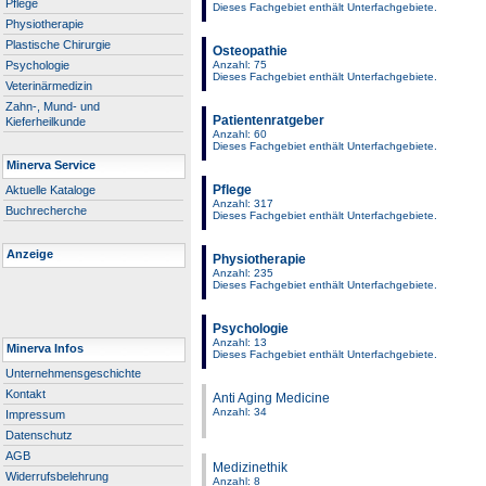
Pflege
Dieses Fachgebiet enthält Unterfachgebiete.
Physiotherapie
Plastische Chirurgie
Osteopathie
Psychologie
Anzahl: 75
Dieses Fachgebiet enthält Unterfachgebiete.
Veterinärmedizin
Zahn-, Mund- und
Patientenratgeber
Kieferheilkunde
Anzahl: 60
Dieses Fachgebiet enthält Unterfachgebiete.
Minerva Service
Pflege
Aktuelle Kataloge
Anzahl: 317
Buchrecherche
Dieses Fachgebiet enthält Unterfachgebiete.
Anzeige
Physiotherapie
Anzahl: 235
Dieses Fachgebiet enthält Unterfachgebiete.
Psychologie
Anzahl: 13
Minerva Infos
Dieses Fachgebiet enthält Unterfachgebiete.
Unternehmensgeschichte
Kontakt
Anti Aging Medicine
Anzahl: 34
Impressum
Datenschutz
AGB
Medizinethik
Widerrufsbelehrung
Anzahl: 8