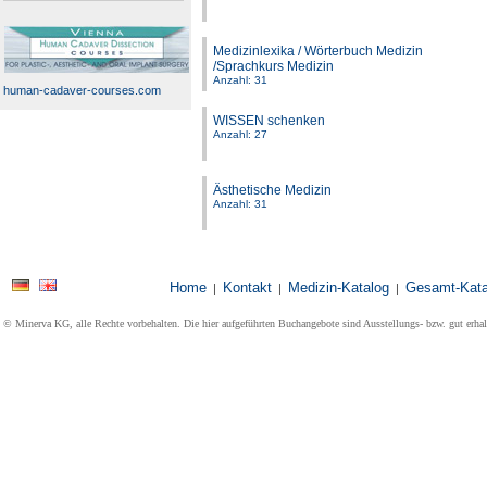
Medizinlexika / Wörterbuch Medizin
/Sprachkurs Medizin
Anzahl: 31
human-cadaver-courses.com
WISSEN schenken
Anzahl: 27
Ästhetische Medizin
Anzahl: 31
Home
Kontakt
Medizin-Katalog
Gesamt-Kata
|
|
|
© Minerva KG, alle Rechte vorbehalten. Die hier aufgeführten Buchangebote sind Ausstellungs- bzw. gut erha