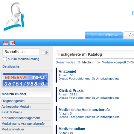
Jobs bei Minerva
An
Fachgebiete im Katalog
nur im Medizinkatalog
Gesamtindex
Medizin
Medizin komplett
(4456 
Detailsuche
Anatomie!
Anzahl: 58
Dieses Fachgebiet enthält Unterfachgebiete.
Klinik & Praxis
Medizin Bücher
Anzahl: 3831
Dieses Fachgebiet enthält Unterfachgebiete.
Diagnosegeräte
Ästhetische Medizin
Medizinische Assistenzberufe
Klinik & Praxis
Anzahl: 5
Dieses Fachgebiet enthält Unterfachgebiete.
Krankenhausmanagement
Medizinische Assistenzberufe
Medizinstudium
Medizinstudium
Anzahl: 96