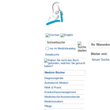
Ihr Warenkorb
nur im Medizinkatalog
Weiter mit:
Detailsuche
Neuer Suche
Medizin Bücher
Diagnosegeräte
Ästhetische Medizin
Klinik & Praxis
Krankenhausmanagement
Medizinische Assistenzberufe
Medizinstudium
Pflege